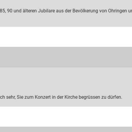
 85, 90 und älteren Jubilare aus der Bevölkerung von Ohringen u
ch sehr, Sie zum Konzert in der Kirche begrüssen zu dürfen.