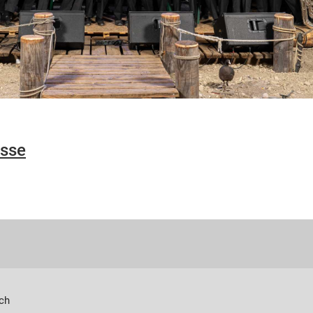
ässe
ch